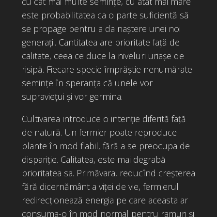
cu cât mai multe semințe, cu atât mai mare
este probabilitatea ca o parte suficientă să
se propage pentru a da naștere unei noi
generații. Cantitatea are prioritate față de
calitate, ceea ce duce la niveluri uriaşe de
risipă. Fiecare specie împrăștie nenumărate
semințe în speranța că unele vor
supraviețui și vor germina.
Cultivarea introduce o intenție diferită față
de natură. Un fermier poate reproduce
plante în mod fiabil, fără a se preocupa de
dispariție. Calitatea, este mai degrabă
prioritatea sa. Primăvara, reducînd creșterea
fără dicernământ a viței de vie, fermierul
redirecționează energia pe care aceasta ar
consuma-o în mod normal pentru ramuri și