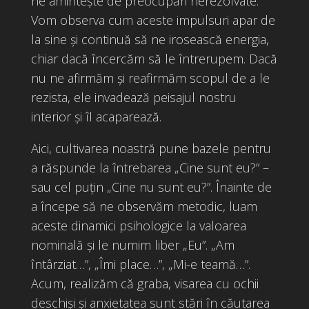
ne amintește de preocupări nerezolvate.
Vom observa cum aceste impulsuri apar de
la sine și continuă să ne irosească energia,
chiar dacă încercăm să le întrerupem. Dacă
nu ne afirmăm și reafirmăm scopul de a le
rezista, ele invadează peisajul nostru
interior și îl acaparează.
Aici, cultivarea noastră pune bazele pentru
a răspunde la întrebarea „Cine sunt eu?” –
sau cel puțin „Cine nu sunt eu?”. Înainte de
a începe să ne observăm metodic, luam
aceste dinamici psihologice la valoarea
nominală și le numim liber „Eu”. „Am
întârziat…”, „Îmi place…”, „Mi-e teamă…”.
Acum, realizăm că graba, visarea cu ochii
deschiși și anxietatea sunt stări în căutarea