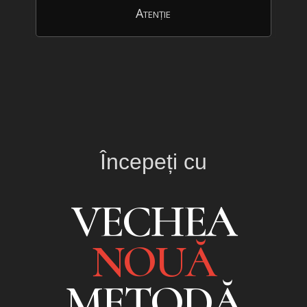
Atenție
Începeți cu
VECHEA
NOUĂ
METODĂ