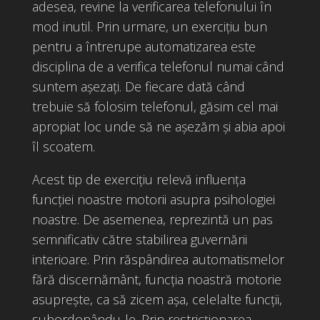
adesea, revine la verificarea telefonului în
mod inutil. Prin urmare, un exercițiu bun
pentru a întrerupe automatizarea este
disciplina de a verifica telefonul numai când
suntem așezați. De fiecare dată când
trebuie să folosim telefonul, găsim cel mai
apropiat loc unde să ne așezăm și abia apoi
îl scoatem.
Acest tip de exercițiu relevă influența
funcției noastre motorii asupra psihologiei
noastre. De asemenea, reprezintă un pas
semnificativ către stabilirea guvernării
interioare. Prin răspândirea automatismelor
fără discernământ, funcția noastră motorie
asuprește, ca să zicem așa, celelalte funcții,
subordonându-le. Prin restricționarea