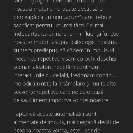
târziu” ajunge în cele din urmă, funcția
noastră motorie nu poate decât să o
perceapă ca un nou „acum” care trebuie
sacrificat pentru un „mai târziu” și mai
îndepărtat. Ca urmare, prin influența funcției
noastre motorii asupra psihologiei noastre,
suntem predispuși să cădem în impulsuri
mecanice repetitive: visăm cu ochii deschiși
scenarii aleatorii, repetăm continuu
interacțiunile cu ceilalți, fredonăm continuu
melodii amintite la întâmplare și multe alte
secvențe repetitive care ne colorează
peisajul intern împotriva voinței noastre.
Faptul că aceste automatizări sunt
alimentate de impuls, mai degrabă decât de
propria noastră voință, este ușor de