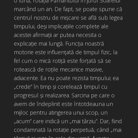
o lună, rotaţia Pământului în jurul Soarelui
marcând un an. De fapt, se poate spune că
centrul nostru de mișcare se află sub legea
timpului, deși implicațiile complete ale
acestei afirmații ar putea necesita o
explicație mai lungă. Funcția noastră
motorie este influențată de timpul fizic, la
fel cum o mică rotiță este forțată să se
rotească de roțile mecanice masive,
adiacente. Ea nu poate rezista timpului; ea
„crede” în timp și corelează timpul cu
progresul și realizarea. Sarcina pe care o
avem de îndeplinit este întotdeauna un
mijloc pentru atingerea unui scop, un
„acum” care indică un „mai târziu”. Dar, fiind
condamnată la rotație perpetuă, când „mai