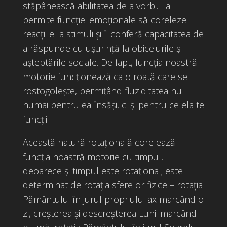
stăpânească abilitatea de a vorbi. Ea
permite funcției emoționale să coreleze
reacțiile la stimuli și îi conferă capacitatea de
a răspunde cu ușurință la obiceiurile și
așteptările sociale. De fapt, funcția noastră
motorie funcționează ca o roată care se
rostogoleşte, permițând fluziditatea nu
numai pentru ea însăși, ci și pentru celelalte
funcții.
Această natură rotaţională corelează
funcția noastră motorie cu timpul,
deoarece și timpul este rotaţional; este
determinat de rotația sferelor fizice – rotația
Pământului în jurul propriului ax marcând o
zi, creșterea și descreșterea Lunii marcând