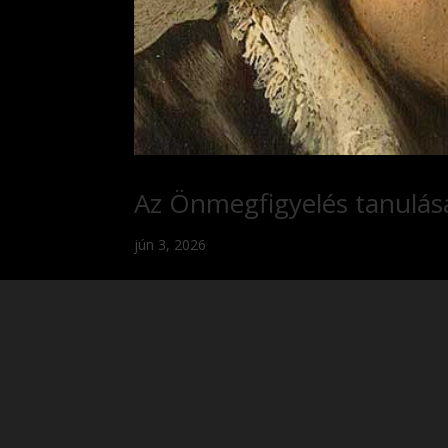
Az Önmegfigyelés tanulás
jún 3, 2026