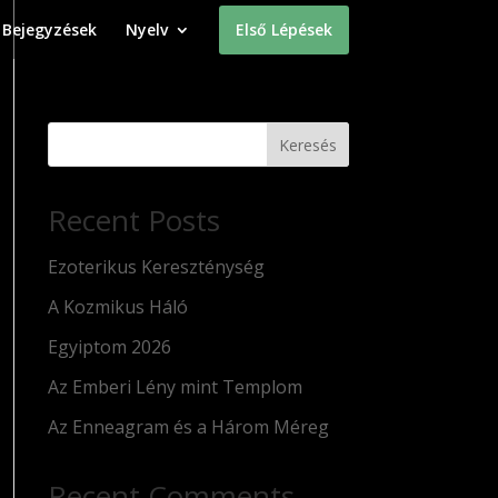
Bejegyzések
Nyelv
Első Lépések
Keresés
Recent Posts
Ezoterikus Kereszténység
A Kozmikus Háló
Egyiptom 2026
Az Emberi Lény mint Templom
Az Enneagram és a Három Méreg
Recent Comments