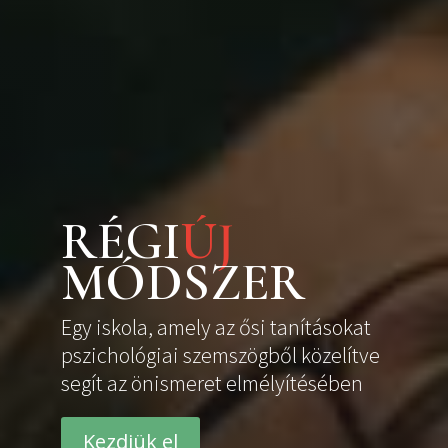
RÉGI
ÚJ
MÓDSZER
Egy iskola, amely az ősi tanításokat
pszichológiai szemszögből közelítve
segít az önismeret elmélyítésében
Kezdjük el