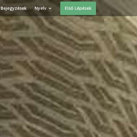
Bejegyzések
Nyelv
Első Lépések