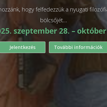
hozzánk, hogy felfedezzük a nyugati filozófi
bölcsőjét…
25. szeptember 28. – október
Jelentkezés
További információk