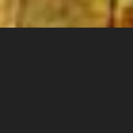
Fedezd fel a kozmikus architektúrát, amely
belső és külső világunkat formálja ezen az
intenzív, hatnapos online workshopon. A