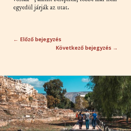
egyedül járják az utat.
←
Előző bejegyzés
Következő bejegyzés
→