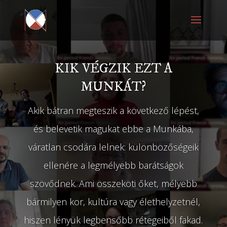
KIK VÉGZIK EZT A
MUNKÁT?
Akik bátran megteszik a következő lépést,
és belevetik magukat ebbe a Munkába,
váratlan csodára lelnek: különbözőségeik
ellenére a legmélyebb barátságok
szövődnek. Ami összeköti őket, mélyebb
bármilyen kor, kultúra vagy élethelyzetnél,
hiszen lényük legbensőbb rétegeiből fakad.