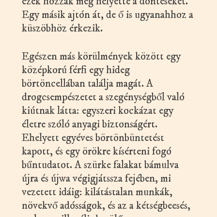
ezek hozzák meg helyette a döntéseket.
Egy másik ajtón át, de ő is ugyanahhoz a
küszöbhöz érkezik.
Egészen más körülmények között egy
középkorú férfi egy hideg
börtöncellában találja magát. A
drogcsempészetet a szegénységből való
kiútnak látta: egyszeri kockázat egy
életre szóló anyagi biztonságért.
Ehelyett egyéves börtönbüntetést
kapott, és egy örökre kísérteni fogó
bűntudatot. A szürke falakat bámulva
újra és újwa végigjátssza fejében, mi
vezetett idáig: kilátástalan munkák,
növekvő adósságok, és az a kétségbeesés,