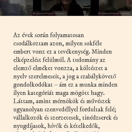
Az évek során folyamatosan
csodálkoztam azon, milyen sokféle
embert vonz ez a tevékenység. Minden
elképzelést felülmúl. A tudomány az
elemző elméket vonzza, a költészet a
nyelv szerelmeseit, a jog a szabálykövető
gondolkodókat – ám ez a munka minden
ilyen kategóriát maga mögött hagy.
Láttam, amint mérnökök és művészek
ugyanolyan szenvedéllyel fordultak felé;
vállalkozók és szerzetesek, tinédzserek és
nyugdíjasok, hívők és kételkedők,