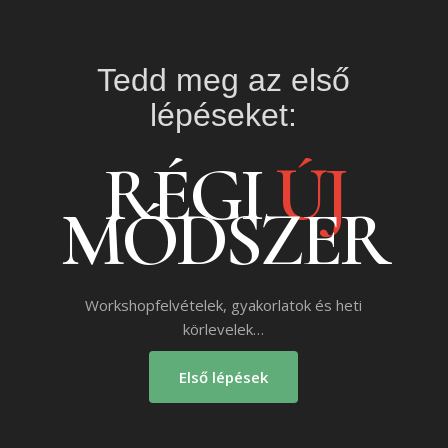
Tedd meg az első
lépéseket:
RÉGI
ÚJ
MÓDSZER
Workshopfelvételek, gyakorlatok és heti
körlevelek…
Első lépések