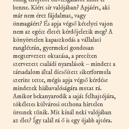
benne. Kiért sír valójában? Apjáért, aki
már nem érez fájdalmat, vagy
önmagáért? És apja végső kételyei vajon
nem az egész életét kérdőjelezik meg? A
könyörtelen kapaszkodás a vállalati
ranglétrán, gyermekei gondosan
megtervezett oktatása, a precízen
szervezett családi nyaralások – mindezt a
társadalom által dicsőített sikerformula
szerint tette, mégis apja végső kérdése
mindezek hiábavalóságára mutat rá.
Amikor bekanyarodik a saját felhajtójára,
tökéletes külvárosi otthona hirtelen
üresnek tűnik. Mit kínál neki valójában
az élet? Így talál rá ő is egy újabb ajtóra.