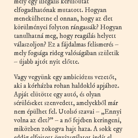
mely egy illegális kerülőutat
elfogadhatónak mutatott. Hogyan
menekülhetne el onnan, hogy az élet
körülményei folyton rángassák? Hogyan
tanulhatná meg, hogy reagálás helyett
válaszoljon? Ez a fájdalmas felismerés –
mely fogsága rideg valóságában születik
– újabb ajtót nyit előtte.
Vagy vegyünk egy ambiciózus vezetőt,
aki a kórházba rohan haldokló apjához.
Apját elütötte egy autó, és olyan
sérüléseket szenvedett, amelyekből már
nem épülhet fel. Utolsó szavai – „Ennyi
volna az élet?” – a nő fejében keringeni,
miközben zokogva hajt haza. A sokk egy
eddig elfojtott önvizsgálatot indít el