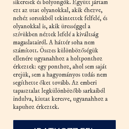
sikeresek és bolyongók. Együtt jártam
ezt az utat olyanokkal, akik éhezve,
nehéz sorsukból tekintettek felfelé, és
olyanokkal is, akik ürességgel a
szívükben néztek lefelé a kiváltság
magaslatairól. A háttér soha nem
számított. Összes különbözőségük
ellenére ugyanahhoz a holtponthoz
érkeztek: egy ponthoz, ahol sem saját
erejük, sem a hagyományos tudás nem
segíthette őket tovább. Az emberi
tapasztalat legkülönbözőbb sarkaiból
indulva, kiutat keresve, ugyanahhoz a
kapuhoz érkeztek.