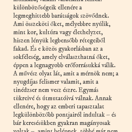
különbözőségeik ellenére a
legmeghittebb barátságok szövődnek.
Ami összeköti őket, mélyebbre nyúlik,
mint kor, kultúra vagy élethelyzet,
hiszen lényük legbensőbb rétegeiből
fakad. És e közös gyakorlásban az a
sokféleség, amely elválaszthatná őket,
éppen a legnagyobb erőforrásukká válik.
A művész olyat lát, amit a mérnök nem; a
nyugdíjas felismer valamit, amit a
tinédzser nem vesz észre. Egymás
tükreivé és útmutatóivá válnak. Annak
ellenére, hogy az emberi tapasztalat
legkülönbözőbb pontjairól indultak – és
bár keresésükben gyakran magányosak
voltak –, amint belépnek, többé már nem