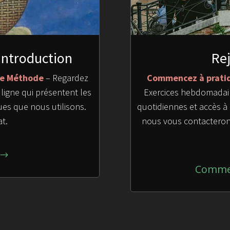
Introduction
Rej
lle Méthode
– Regardez
Commencez à pratiq
ligne qui présentent les
Exercices hebdomadair
es que nous utilisons.
quotidiennes et accès à 
at.
nous vous contacterons
Commen