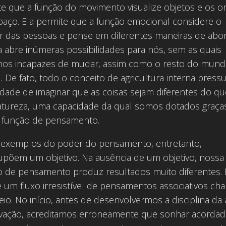
te que a função do movimento visualize objetos e os o
paço. Ela permite que a função emocional considere o
er das pessoas e pense em diferentes maneiras de abo
la abre inúmeras possibilidades para nós, sem as quais
mos incapazes de mudar, assim como o resto do mun
. De fato, todo o conceito de agricultura interna press
dade de imaginar que as coisas sejam diferentes do qu
atureza, uma capacidade da qual somos dotados graça
 função de pensamento.
 exemplos do poder do pensamento, entretanto,
upõem um objetivo. Na ausência de um objetivo, nossa
o de pensamento produz resultados muito diferentes. 
 um fluxo irresistível de pensamentos associativos c
io. No início, antes de desenvolvermos a disciplina da 
vação, acreditamos erroneamente que sonhar acordad