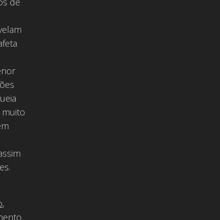
os de
evelam
afeta
enor
ções
gueia
 muito
 em
assim
es.
o
,
imento