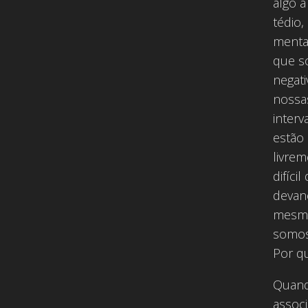
algo 
tédio
mental
que so
negat
nossa
inter
estão 
livre
difíc
devan
mesmo
somos
Por q
Quand
assoc