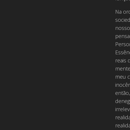
Na ord
socied
nosso
pensa
Person
Essênc
reais 
mente.
meu c
inocê
então
deneg
irrele
reali
reali