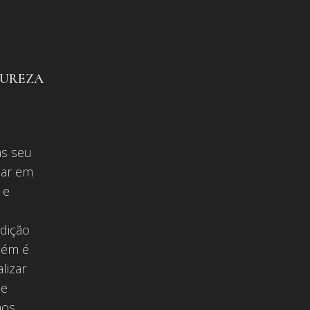
tureza
s
as seu
zar em
 e
ndição
bém é
lizar
de
mos