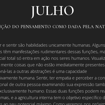
JULHO
ção do pensamento como dada pela na
r e sentir são habilidades unicamente humanas. Algun
is têm manifestações rudimentares dessas funções, m
ial total só entra em ação nos seres humanos. Visuali
 mente coisas que não estão imediatamente presentes
oná-las a outras abstrações é uma capacidade
ivamente humana. Sentir, ter empatia e perceber a co
onal de outra pessoa examinando sua expressão tam
exclusivamente humano. Essas duas funções podem rea
mais, e a agricultura interna tem o objetivo específico 
las ao seu potencial máximo. Como veremos nos próxi