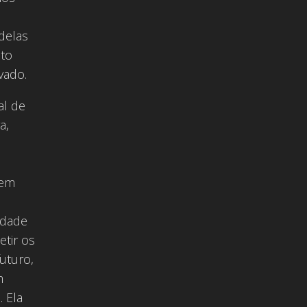
delas
nto
vado.
al de
a,
 em
idade
tir os
uturo,
m
. Ela