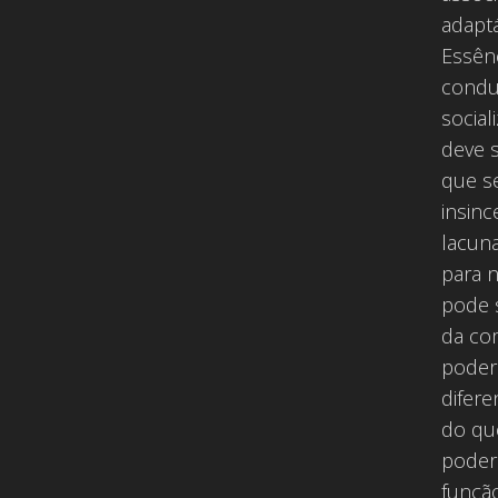
adaptá
Essên
condu
socia
deve 
que se
insin
lacun
para 
pode 
da co
poder
difere
do qu
poder 
funçã