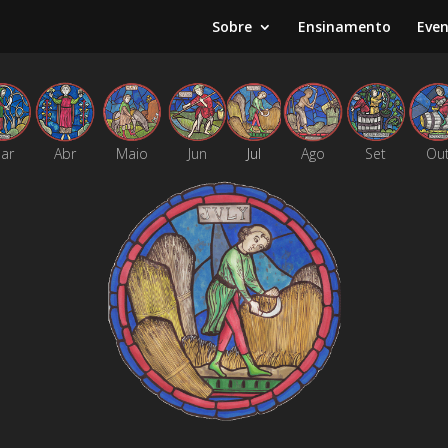
Sobre
Ensinamento
Eve
ar
Abr
Maio
Jun
Jul
Ago
Set
Ou