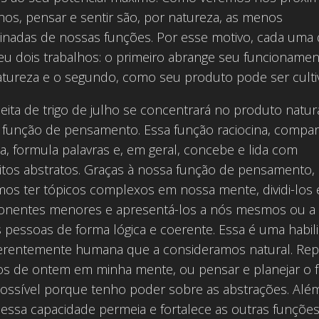
hos, pensar e sentir são, por natureza, as menos
linadas de nossas funções. Por esse motivo, cada uma 
eu dois trabalhos: o primeiro abrange seu funcioname
atureza e o segundo, como seu produto pode ser culti
eita de trigo de julho se concentrará no produto natur
 função de pensamento. Essa função raciocina, compar
a, formula palavras e, em geral, concebe e lida com
itos abstratos. Graças à nossa função de pensamento,
os ter tópicos complexos em nossa mente, dividi-los
nentes menores e apresentá-los a nós mesmos ou a
 pessoas de forma lógica e coerente. Essa é uma habil
nerentemente humana que a consideramos natural. Repe
os de ontem em minha mente, ou pensar e planejar o f
possível porque tenho poder sobre as abstrações. Alé
 essa capacidade permeia e fortalece as outras funções