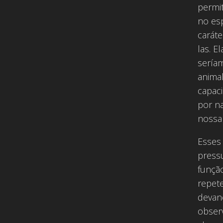
permi
no es
carát
las. E
sería
animal
capaci
por n
nossa
Esses
press
funçã
repete
devane
obser