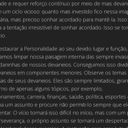
ade e requer reforço contínuo por meio de mais devan
 um ciclo vicioso: quanto mais investido fico nessa im
ária, mais preciso sonhar acordado para mantê-la. Isso
a a tentação irresistível de sonhar acordado. Isso se t
io.
estaurar a Personalidade ao seu devido lugar e função,
samos limpar nossa paisagem interna das sempre invas
 daninhas de nossos devaneios. Conseguimos isso divid
vaneios em componentes menores. Observe os temas
ais de seus devaneios. Eles são sempre limitados, gira
rno de apenas alguns tópicos, por exemplo,
onamentos, carreira, finanças, saúde, política, esportes 
ha um assunto e procure não permiti-lo sempre que el
ntar. O vício tornará isso difícil no início, mas com u
rseverança, o próprio assunto se tornará um desperta