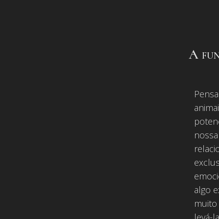
A fun
Pensa
anima
potenc
nossa
relaci
exclus
emoci
algo 
muito 
levá-