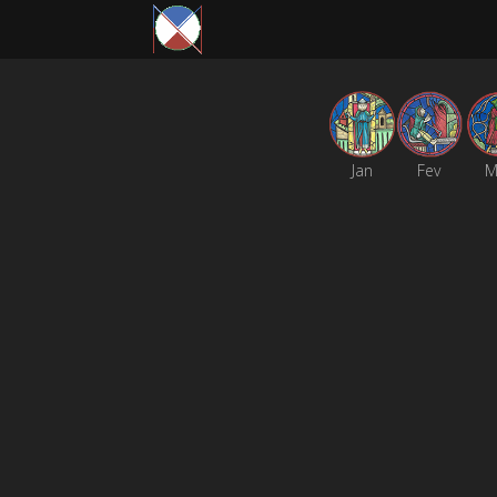
Jan
Fev
M