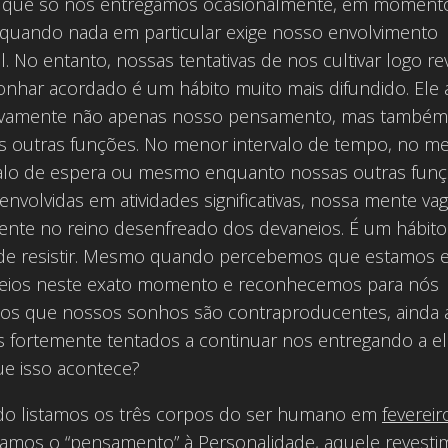
a que só nos entregamos ocasionalmente, em moment
, quando nada em particular exige nosso envolvimento
. No entanto, nossas tentativas de nos cultivar logo r
nhar acordado é um hábito muito mais difundido. Ele 
ivamente não apenas nosso pensamento, mas também
s outras funções. No menor intervalo de tempo, no m
valo de espera ou mesmo enquanto nossas outras fun
envolvidas em atividades significativas, nossa mente va
mente no reino desenfreado dos devaneios. É um hábito
il de resistir. Mesmo quando percebemos que estamos
eios neste exato momento e reconhecemos para nós
s que nossos sonhos são contraproducentes, ainda 
 fortemente tentados a continuar nos entregando a el
ue isso acontece?
o listamos os três corpos do ser humano em
fevereir
iamos o “pensamento” à Personalidade, aquele revest