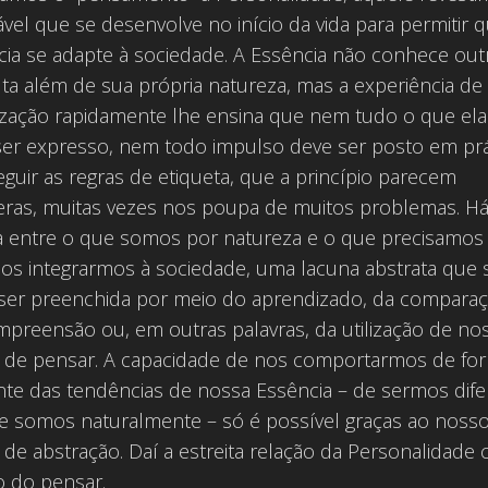
vel que se desenvolve no início da vida para permitir 
cia se adapte à sociedade. A Essência não conhece out
ta além de sua própria natureza, mas a experiência de
lização rapidamente lhe ensina que nem tudo o que ela
ser expresso, nem todo impulso deve ser posto em prá
guir as regras de etiqueta, que a princípio parecem
ceras, muitas vezes nos poupa de muitos problemas. H
a entre o que somos por natureza e o que precisamos
nos integrarmos à sociedade, uma lacuna abstrata que 
ser preenchida por meio do aprendizado, da comparaç
mpreensão ou, em outras palavras, da utilização de no
 de pensar. A capacidade de nos comportarmos de fo
nte das tendências de nossa Essência – de sermos dif
e somos naturalmente – só é possível graças ao noss
de abstração. Daí a estreita relação da Personalidade
o do pensar.