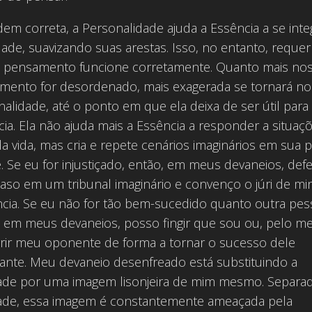
em correta, a Personalidade ajuda a Essência a se inte
ade, suavizando suas arestas. Isso, no entanto, reque
 pensamento funcione corretamente. Quanto mais no
mento for desordenado, mais exagerada se tornará no
alidade, até o ponto em que ela deixa de ser útil para
ia. Ela não ajuda mais a Essência a responder a situaç
da vida, mas cria e repete cenários imaginários em sua p
 Se eu for injustiçado, então, em meus devaneios, de
aso em um tribunal imaginário e convenço o júri de mi
ncia. Se eu não for tão bem-sucedido quanto outra pes
, em meus devaneios, posso fingir que sou ou, pelo m
rir meu oponente de forma a tornar o sucesso dele
vante. Meu devaneio desenfreado está substituindo a
dade por uma imagem lisonjeira de mim mesmo. Separa
dade, essa imagem é constantemente ameaçada pela