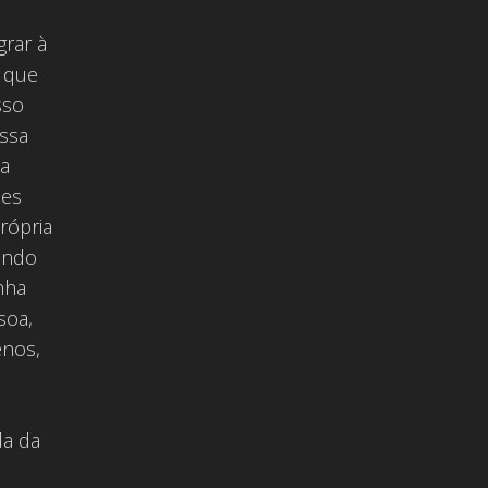
grar à
r que
sso
ssa
 a
ões
rópria
fendo
nha
soa,
enos,
da da