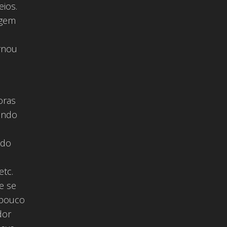
eios.
agem
ornou
oras
indo
ndo
etc.
e se
m pouco
dor