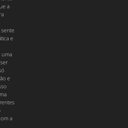
que a
ra
 sente
tica e
á uma
 ser
só
ão e
sso
rma
erentes
o
 com a