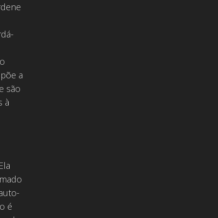
rdene
rdá-
do
upõe a
e são
s à
Ela
hamado
auto-
o é