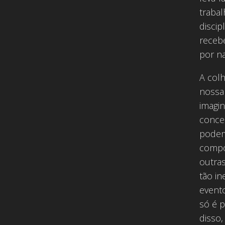
trabal
discip
receb
por n
A colh
nossa
imagin
conce
podem
compo
outras
tão i
event
só é 
disso,