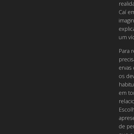
realid
Caí em
imagin
explic
um víc
Para r
preci
ervas
os de
habitu
em to
relaci
Escol
aprese
de pe