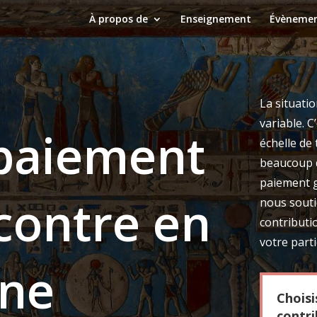
À propos de
Enseignement
Évèneme
La situatio
variable. 
paiement
échelle de
beaucoup d
paiement ga
contre en
nous souti
contributi
votre parti
gne
Choisi
contri