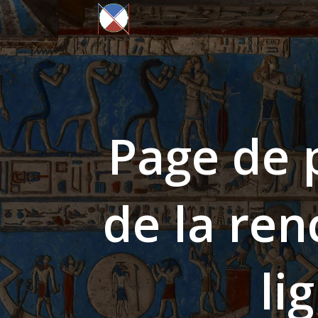
Page de 
de la ren
li