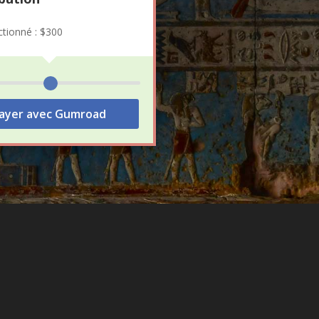
ctionné : $
300
ayer avec Gumroad