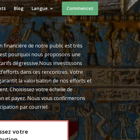
nts
Blog
Langue
Commencez
n financière de notre public est très
C’est pourquoi nous proposons une
 tarifs dégressive.Nous investissons
’efforts dans ces rencontres. Votre
rantit la valorisation de nos efforts et
ent. Choisissez votre échelle de
on et payez. Nous vous confirmerons
cipation par courriel:
ssez votre
bution