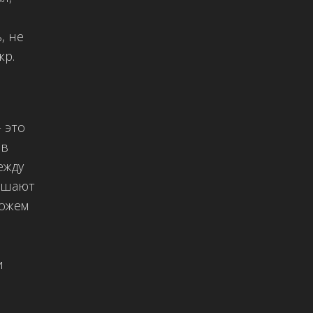
, не
кр.
 это
 в
ежду
ешают
можем
и