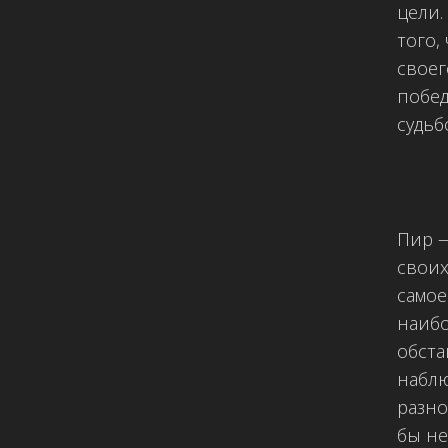
цели.
того,
своег
побед
судьб
Пир —
своих
самое
наибо
обста
наблю
разно
бы не