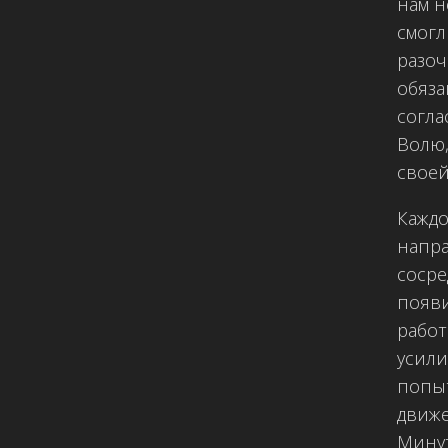
нам н
смогл
разоч
обяза
согла
Волю,
своей
Каждо
напра
сосре
появи
работ
усили
попыт
движе
Минут