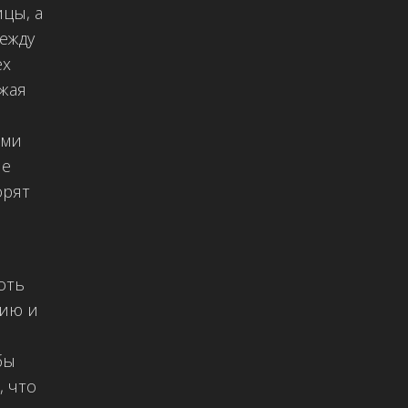
цы, а
ежду
ех
ожая
ими
не
орят
оть
нию и
бы
, что