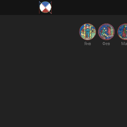
Янв
Фев
Ма