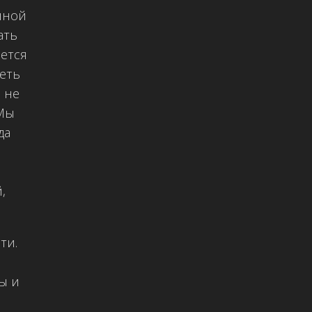
нной
ать
ется
еть
 не
 Мы
да
,
ти.
ы и
й