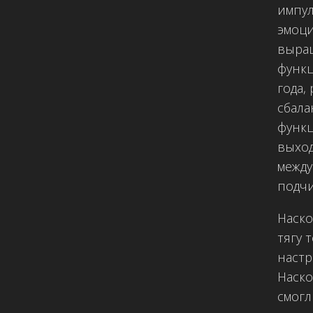
импул
эмоци
выра
функц
года,
сбал
функц
выход
между
подчи
Наско
тягу 
настр
Наско
смогл