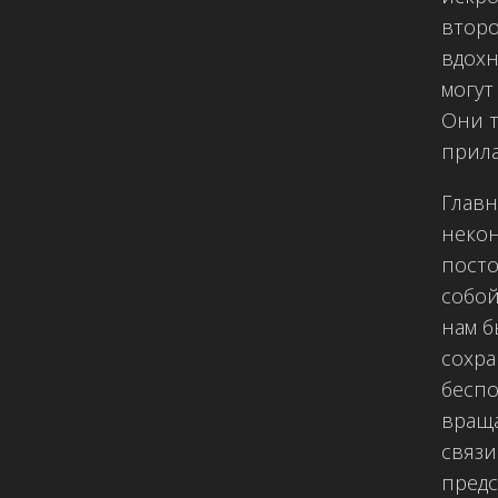
второ
вдохн
могут
Они т
прила
Главн
некон
посто
собой
нам б
сохра
беспо
враща
связи
предс