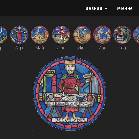
Главная
Учение
р
Апр
Май
Июн
Июл
Авг
Сен