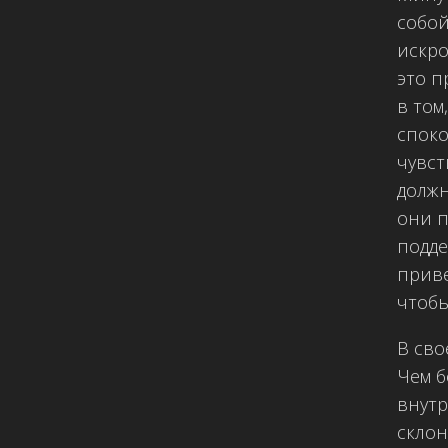
собой
искро
это п
в том
споко
чувст
должн
они п
подде
приве
чтобы
В сво
Чем б
внутр
склон