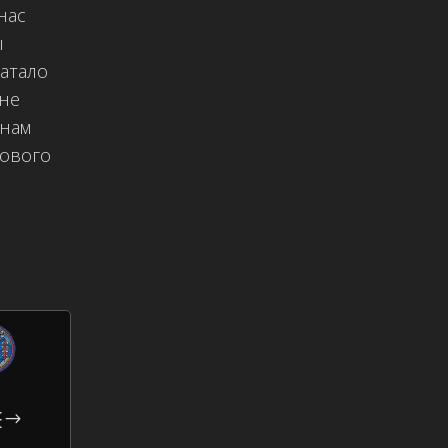
нас
ы
ватало
 не
 нам
нового
Е
$