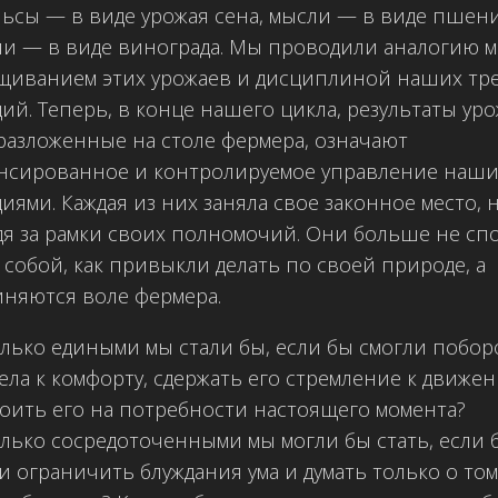
ьсы — в виде урожая сена, мысли — в виде пшени
и — в виде винограда. Мы проводили аналогию м
щиванием этих урожаев и дисциплиной наших тр
ий. Теперь, в конце нашего цикла, результаты ур
 разложенные на столе фермера, означают
ансированное и контролируемое управление наш
иями. Каждая из них заняла свое законное место, 
я за рамки своих полномочий. Они больше не сп
 собой, как привыкли делать по своей природе, а
няются воле фермера.
лько едиными мы стали бы, если бы смогли побор
тела к комфорту, сдержать его стремление к движе
оить его на потребности настоящего момента?
лько сосредоточенными мы могли бы стать, если 
и ограничить блуждания ума и думать только о том