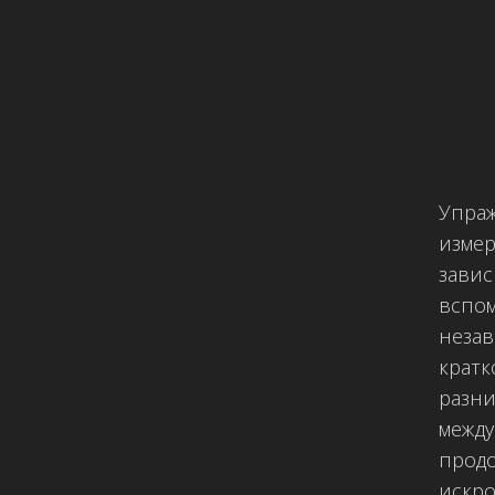
Упраж
измер
завис
вспом
незав
крат
разни
между
продо
искро