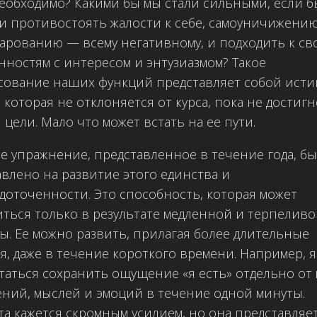
еобходимо? Какими бы мы стали сильными, если б
и противостоять жалости к себе, самоуничижению
арованию — всему негативному, и подходить к св
нностям с интересом и энтузиазмом? Такое
сование наших функций представляет собой ист
 которая не отклоняется от курса, пока не достигн
 цели. Мало что может встать на ее пути.
е упражнение, представленное в течение года, б
влено на развитие этого единства и
доточенности. Это способность, которая может
ться только в результате медленной и терпелив
ы. Ее можно развить, прилагая более длительные
я, даже в течение короткого времени. Например, я
аться сохранить ощущение «я есть» отдельно от
ний, мыслей и эмоций в течение одной минуты.
а кажется скромным усилием, но она представляе