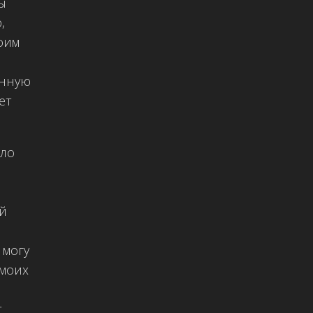
ы
,
оим
инную
ет
ыло
ой
 могу
 моих
т