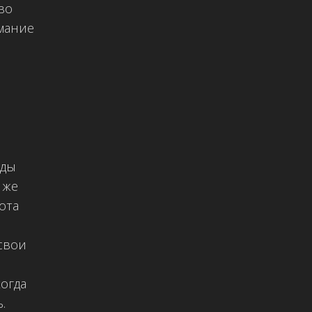
во
имание
оды
 же
ота
свои
огда
.