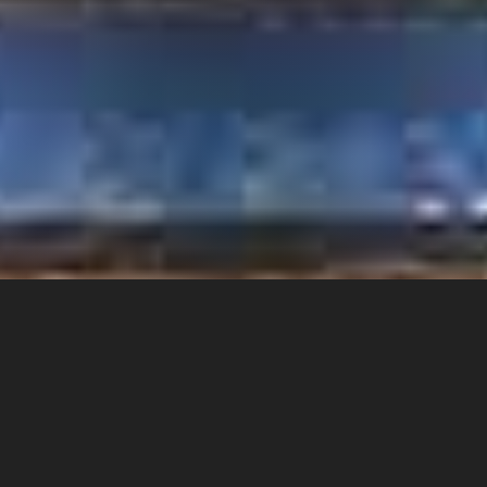
A lembrança de si é a
pedra angular deste
ensinamento, um
método prático para