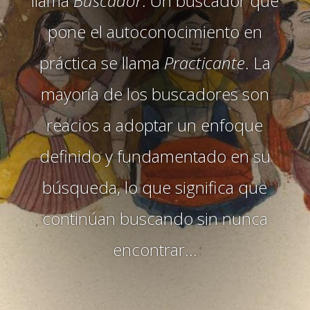
llama
Buscador
. Un buscador que
pone el autoconocimiento en
práctica se llama
Practicante
. La
mayoría de los buscadores son
reacios a adoptar un enfoque
definido y fundamentado en su
búsqueda, lo que significa que
continúan buscando sin nunca
encontrar…