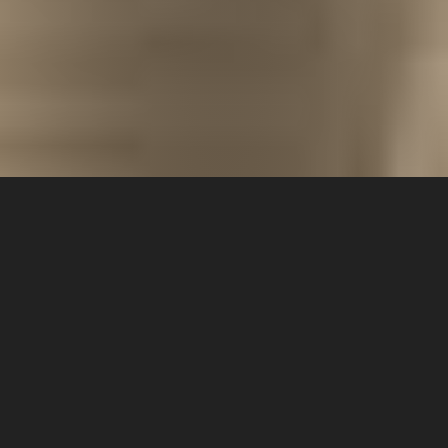
Comenzaremos estudiando los
antiguos mosaicos de Rávena, nos
dirigiremos hacia el norte para
visitar la Capilla Scrovegni de Giotto
en Padua y terminaremos en la
pintoresca ciudad-canal de Venecia: